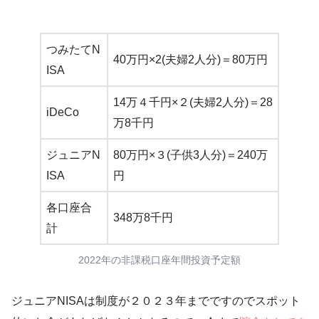
つみたてN
40万円×2(夫婦2人分)＝80万円
ISA
14万４千円×２(夫婦2人分)＝28
iDeCo
万8千円
ジュニアN
80万円×３(子供3人分)＝240万
ISA
円
各口座合
348万8千円
計
2022年の非課税口座年間投資予定額
ジュニアNISAは制度が２０２３年までですのでスポット