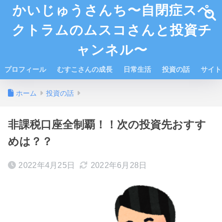
かいじゅうさんち〜自閉症スペ
クトラムのムスコさんと投資チ
ャンネル〜
プロフィール
むすこさんの成長
日常生活
投資の話
サイト
ホーム
投資の話
非課税口座全制覇！！次の投資先おすす
めは？？
2022年4月25日
2022年6月28日