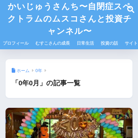
かいじゅうさんち〜自閉症スペ
クトラムのムスコさんと投資チ
ャンネル〜
プロフィール
むすこさんの成長
日常生活
投資の話
サイト
ホーム
0年
「0年0月」の記事一覧