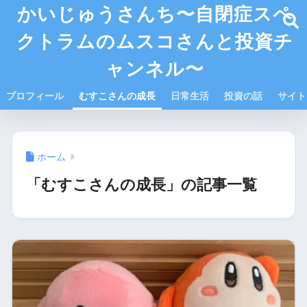
かいじゅうさんち〜自閉症スペ
クトラムのムスコさんと投資チ
ャンネル〜
プロフィール
むすこさんの成長
日常生活
投資の話
サイト
ホーム
「むすこさんの成長」の記事一覧