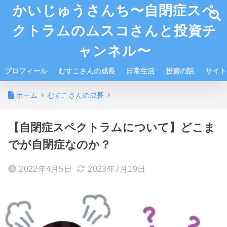
かいじゅうさんち〜自閉症スペ
クトラムのムスコさんと投資チ
ャンネル〜
プロフィール
むすこさんの成長
日常生活
投資の話
サイト
ホーム
むすこさんの成長
【自閉症スペクトラムについて】どこま
でが自閉症なのか？
2022年4月5日
2023年7月19日