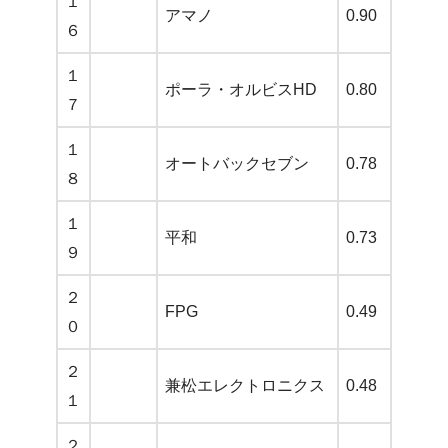
１
アマノ
0.90
６
１
ポーラ・オルビスHD
0.80
７
１
オートバックセブン
0.78
８
１
平和
0.73
９
２
FPG
0.49
０
２
兼松エレクトロニクス
0.48
１
２