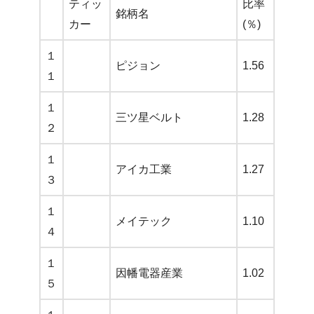
ティッ
比率
銘柄名
カー
(％)
１
ピジョン
1.56
１
１
三ツ星ベルト
1.28
２
１
アイカ工業
1.27
３
１
メイテック
1.10
４
１
因幡電器産業
1.02
５