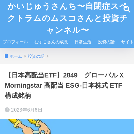
かいじゅうさんち〜自閉症スペ
クトラムのムスコさんと投資チ
ャンネル〜
プロフィール
むすこさんの成長
日常生活
投資の話
サイト
ホーム
投資の話
【日本高配当ETF】2849 グローバルＸ
Morningstar 高配当 ESG-日本株式 ETF
構成銘柄
2023年6月6日