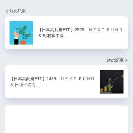
前の記事
【日本高配当ETF】2529 ＮＥＸＴ ＦＵＮＤ
Ｓ 野村株主還…
次の記事
【日本高配当ETF】1489 ＮＥＸＴ ＦＵＮＤ
Ｓ 日経平均高…