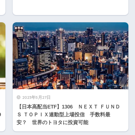
2023年5月27日
【日本高配当ETF】1306 ＮＥＸＴ ＦＵＮＤ
9
Ｓ ＴＯＰＩＸ連動型上場投信 手数料最
安？ 世界のトヨタに投資可能