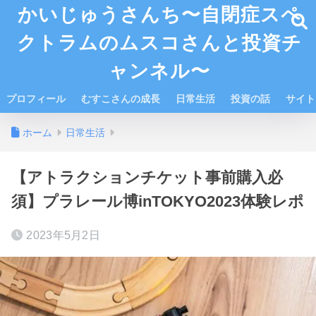
かいじゅうさんち〜自閉症スペ
クトラムのムスコさんと投資チ
ャンネル〜
プロフィール
むすこさんの成長
日常生活
投資の話
サイト
ホーム
日常生活
【アトラクションチケット事前購入必
須】プラレール博inTOKYO2023体験レポ
2023年5月2日