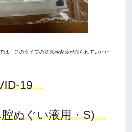
では、このタイプの抗原検査薬が売られていたた
VID-19
鼻腔ぬぐい液用・S)