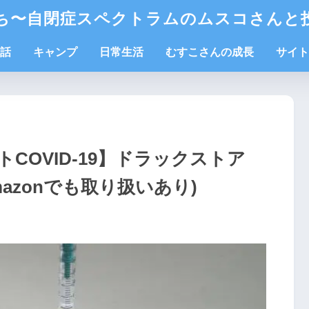
ち〜自閉症スペクトラムのムスコさんと
話
キャンプ
日常生活
むすこさんの成長
サイト
COVID-19】ドラックストア
mazonでも取り扱いあり)